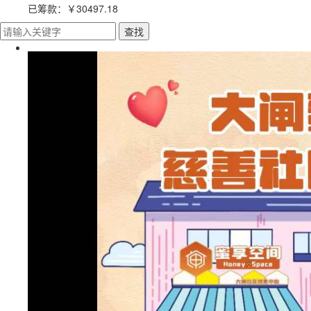
已筹款：
￥30497.18