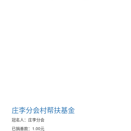
庄李分会村帮扶基金
冠名人：庄李分会
已捐善款：
1.00
元