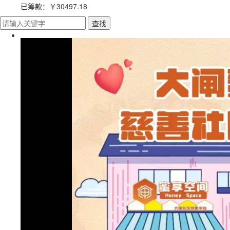
已筹款：
￥30497.18