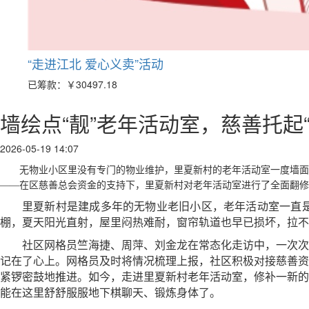
“走进江北 爱心义卖”活动
已筹款：
￥30497.18
墙绘点“靓”老年活动室，慈善托起“
2026-05-19 14:07
无物业小区里没有专门的物业维护，里夏新村的老年活动室一度墙面
——在区慈善总会资金的支持下，里夏新村对老年活动室进行了全面翻修
里夏新村是建成多年的无物业老旧小区，老年活动室一直
棚，夏天阳光直射，屋里闷热难耐，窗帘轨道也早已损坏，拉不
社区网格员竺海捷、周萍、刘金龙在常态化走访中，一次次
记在了心上。网格员及时将情况梳理上报，
社区积极对接慈善资
紧锣密鼓地推进。如今，走进里夏新村老年活动室，修补一新的
能在这里舒舒服服地
下棋
聊天、锻炼身体了。