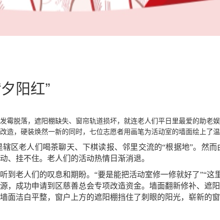
夕阳红”
发霉脱落，遮阳棚缺失、窗帘轨道损坏，就连老人们平日里最爱的助老
改造，硬装焕然一新的同时，七位志愿者用画笔为活动室的墙面绘上了温
是辖区老人们喝茶聊天、下棋读报、邻里交流的
“根据地”。然
动、挂不住。老人们的活动热情日渐消退。
听到老人们的叹息和期盼。
“要是能把活动室修一修就好了”“
源，成功申请到区慈善总会专项改造资金。墙面翻新修补、遮阳
墙
面洁白平整，窗户上方的遮阳棚挡住了刺眼的阳光，崭新的窗