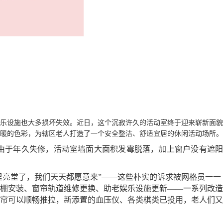
娱乐设施也大多损坏失效。近日，这个沉寂许久的活动室终于迎来崭新面貌
暖的色彩，为辖区老人打造了一个安全整洁、舒适宜居的休闲活动场所。
而由于年久失修，活动室墙面大面积发霉脱落，加上窗户没有遮
这里亮堂了，我们天天都愿意来”——这些朴实的诉求被网格员一一
棚安装、窗帘轨道维修更换、助老娱乐设施更新
——一系列改造
帘可以顺畅推拉，新添置的
血压仪
、
各类棋类
已投用，老人们又