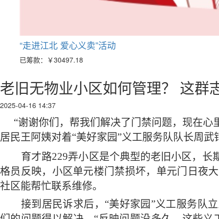
“走进江北 爱心义卖”活动
已筹款：
￥30497.18
老旧无物业小区如何管理？ 这群志
2025-04-16 14:37
“谢谢你们，帮我们解决了门禁问题，现在心里
居民王阿姨对着“美好家园”义工服务队队长周武
育才路
229弄小区是个典型的老旧小区，长
格员反映，小区单元楼门禁损坏，单元门日夜大
社区能帮忙联系维修。
接到居民诉求后，
“美好家园”
义工
服务队立
们的问题得以解决。
“反映问题没多久，这些
义