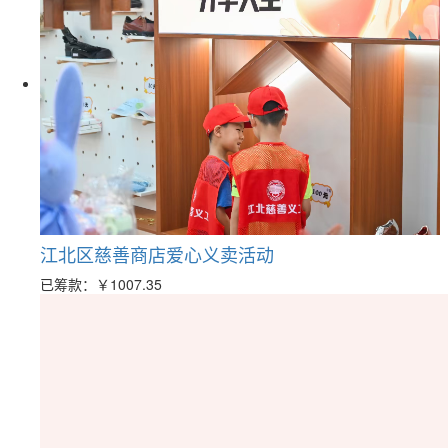
江北区慈善商店爱心义卖活动
已筹款：
￥1007.35